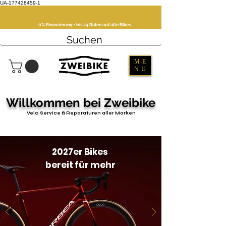
UA-177428459-1
0% Finanzierung • bis 24 Raten auf alle Bikes
ME
NU
Willkommen bei Zweibike
Velo Service & Reparaturen aller Marken
2027er Bikes
bereit für mehr