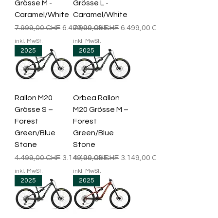
Grösse M -
Grösse L -
Caramel/White
Caramel/White
Standardpreis
Sale-Preis
Standardpreis
Sale-Preis
7.999,00 CHF
6.499,00 CHF
7.999,00 CHF
6.499,00 CHF
inkl. MwSt.
inkl. MwSt.
2025
2025
Rallon M20
Orbea Rallon
Grösse S –
M20 Grösse M –
Forest
Forest
Green/Blue
Green/Blue
Stone
Stone
Standardpreis
Sale-Preis
Standardpreis
Sale-Preis
4.499,00 CHF
3.149,00 CHF
4.499,00 CHF
3.149,00 CHF
inkl. MwSt.
inkl. MwSt.
2025
2025