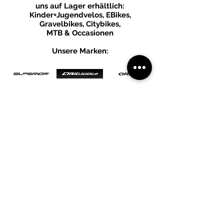
uns auf Lager erhältlich:
Kinder+Jugendvelos, EBikes,
Gravelbikes, Citybikes,
MTB & Occasionen
Unsere Marken:
Kontakt
info@zweibikegmbh.ch
Tel Werkstatt + Verkauf
076 611 01 62
Zweibike GmbH
Einsiedlerstrasse 13a
8820 Wädenswil