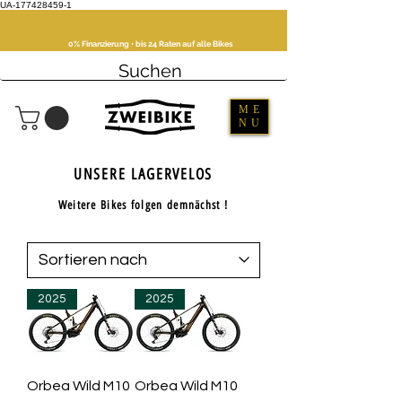
UA-177428459-1
0% Finanzierung • bis 24 Raten auf alle Bikes
ME
NU
UNSERE LAGERVELOS
Weitere Bikes folgen demnächst !
2025
2025
Orbea Wild M10
Orbea Wild M10