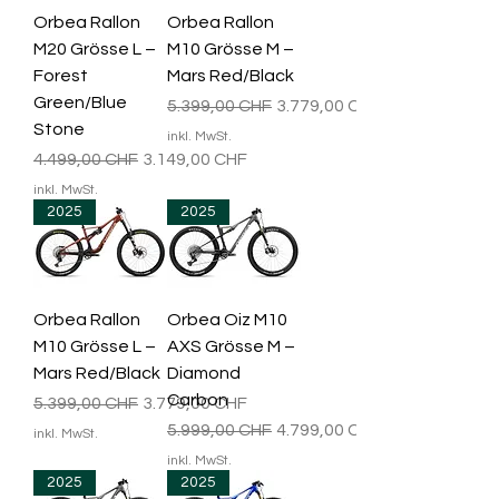
Orbea Rallon
Orbea Rallon
M20 Grösse L –
M10 Grösse M –
Forest
Mars Red/Black
Green/Blue
Standardpreis
Sale-Preis
5.399,00 CHF
3.779,00 CHF
Stone
inkl. MwSt.
Standardpreis
Sale-Preis
4.499,00 CHF
3.149,00 CHF
inkl. MwSt.
2025
2025
Orbea Rallon
Orbea Oiz M10
M10 Grösse L –
AXS Grösse M –
Mars Red/Black
Diamond
Carbon
Standardpreis
Sale-Preis
5.399,00 CHF
3.779,00 CHF
Standardpreis
Sale-Preis
5.999,00 CHF
4.799,00 CHF
inkl. MwSt.
inkl. MwSt.
2025
2025