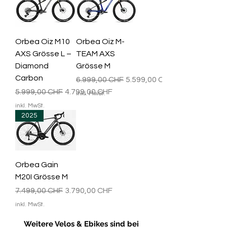
Orbea Oiz M10
Orbea Oiz M-
AXS Grösse L –
TEAM AXS
Diamond
Grösse M
Carbon
Standardpreis
Sale-Preis
6.999,00 CHF
5.599,00 CHF
Standardpreis
Sale-Preis
5.999,00 CHF
4.799,00 CHF
inkl. MwSt.
inkl. MwSt.
2025
Orbea Gain
M20I Grösse M
Standardpreis
Sale-Preis
7.499,00 CHF
3.790,00 CHF
inkl. MwSt.
Weitere Velos & Ebikes sind bei