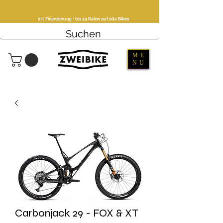
0% Finanzierung • bis 24 Raten auf alle Bikes
ME
NU
Carbonjack 29 - FOX & XT