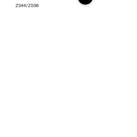
ZS44/ZS56
Griffe - WTB Wafel
Liefertermine Komplett Bike
Carbon Raw 8-10 Wochen
Custom Paint 10-12 Wochen
Kontakt
info@zweibikegmbh.ch
Tel Werkstatt + Verkauf
076 611 01 62
Zweibike GmbH